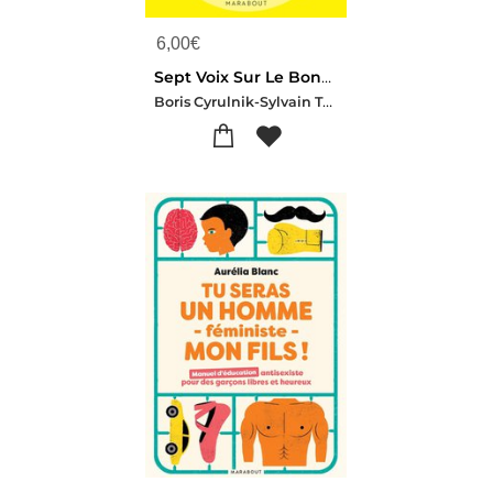
6,00
€
Sept Voix Sur Le Bonheur
Boris Cyrulnik-Sylvain Tesson-Luc Ferry-Claudia Senik-Michela Marzano-Leili Anvar-Karol Beffa