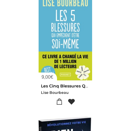
9,00
€
Les Cinq Blessures Qui Empechent D'etre Soi-meme
Lise Bourbeau