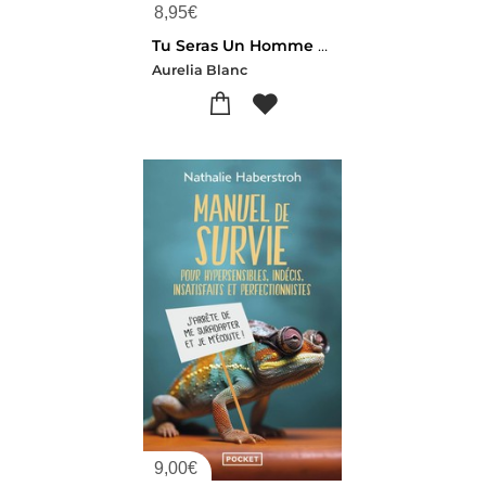
8,95
€
Tu Seras Un Homme Feministe Mon Fils ! Manuel D'education Antisexiste Pour Des Garcons Libres Et Heureux
Aurelia Blanc
9,00
€