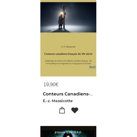
19,90
€
Conteurs Canadiens-francais Du 19e Siecle : Anthologie De Recits Et De Folklore Canadien-francais - De L'exil Poetique Aux Legendes Du Loup-garou Et De Noel
E.-z. Massicotte