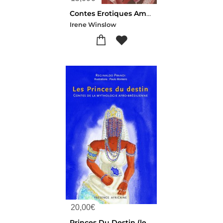
Contes Erotiques Amerindiens
Irene Winslow
20,00
€
Princes Du Destin (les) - Contes De La Mythologie Afro-bresilienne