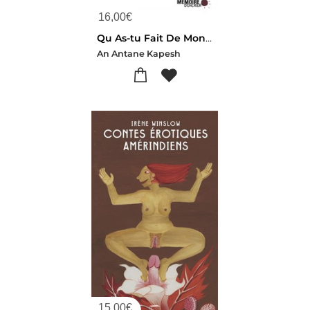
16,00
€
Qu As-tu Fait De Mon Pays ? ; Tanite Nene Etutamin Nitassi ?
An Antane Kapesh
15,00
€