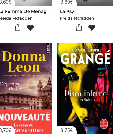
8,60
€
8,60
€
La Femme De Menage Voit Tout
La Psy
Freida Mcfadden
Freida Mcfadden
8,70
€
9,75
€