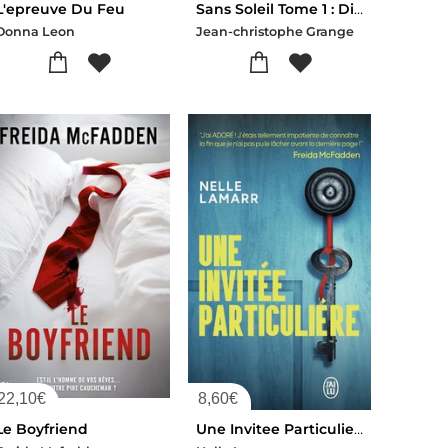
L'epreuve Du Feu
Sans Soleil Tome 1 : Disco Inferno
Donna Leon
Jean-christophe Grange
22,10
€
8,60
€
Le Boyfriend
Une Invitee Particuliere