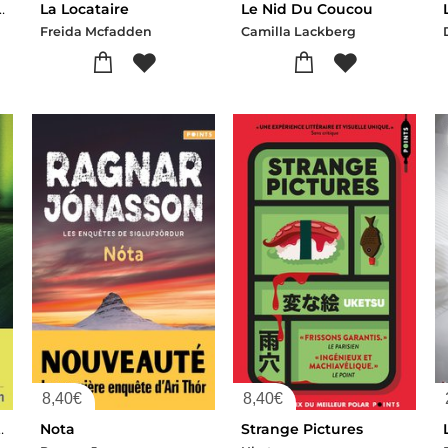
 Menage Se Marie
La Locataire
Le Nid Du Coucou
Freida Mcfadden
Camilla Lackberg
8,40
€
8,40
€
enait La Nuit
Nota
Strange Pictures