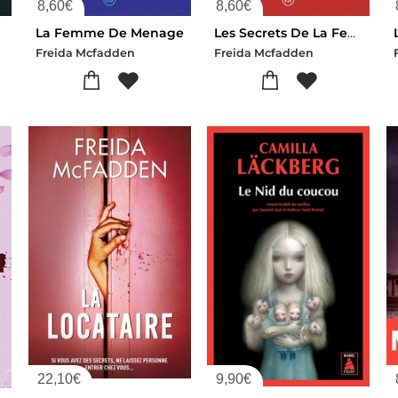
8,60
€
8,60
€
La Femme De Menage
Les Secrets De La Femme De Menage
Freida Mcfadden
Freida Mcfadden
22,10
€
9,90
€