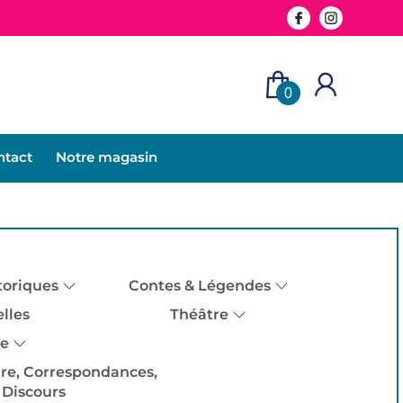
0
ntact
Notre magasin
toriques
Contes & Légendes
lles
Théâtre
ie
ire, Correspondances,
Discours