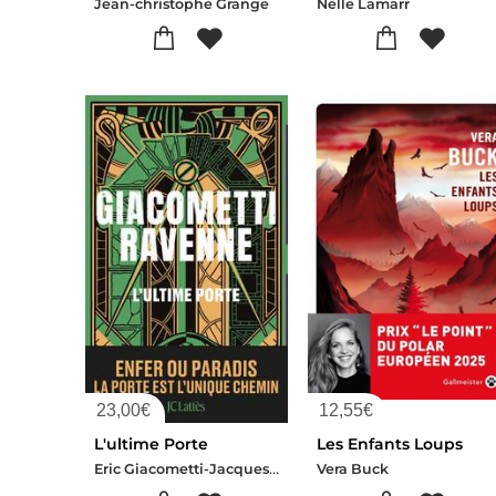
Jean-christophe Grange
Nelle Lamarr
23,00
€
12,55
€
L'ultime Porte
Les Enfants Loups
Eric Giacometti-Jacques Ravenne
Vera Buck