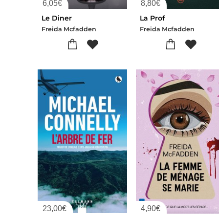
6,05
€
8,80
€
Le Diner
La Prof
Freida Mcfadden
Freida Mcfadden
23,00
€
4,90
€