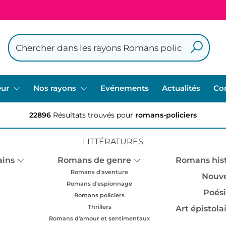
eur
Nos rayons
Evénements
Actualités
Co
22896
Résultats trouvés pour
romans-policiers
LITTÉRATURES
ins
Romans de genre
Romans his
Romans d'aventure
Nouve
Romans d'espionnage
Poés
Romans policiers
Thrillers
Art épistola
Romans d'amour et sentimentaux