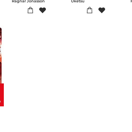
Ragnar Jonasson
Uketsu