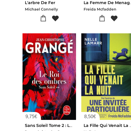
L'arbre De Fer
La Femme De
Michael Connelly
Freida Mcfadden
9,75
€
8,50
€
Sans Soleil Tome 2 : Le Roi Des Ombres
La Fille Qui V