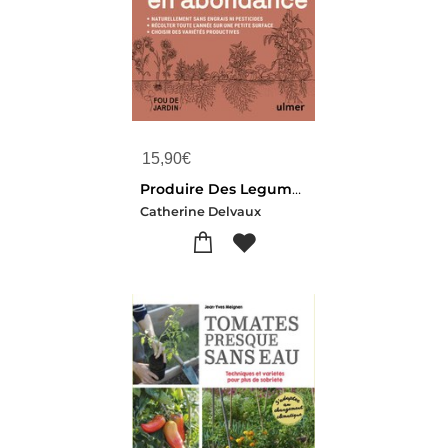
15,90
€
Produire Des Legumes En Abondance : Naturellement Sans Engrais Ni Pesticides - Des Varietes Productives - Recolter Toute L'annee Sur Une Petite Surface
Catherine Delvaux