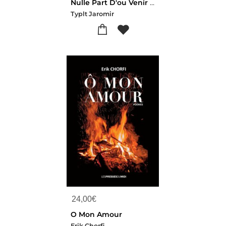
Nulle Part D'ou Venir - 2010-2025
Typlt Jaromir
24,00
€
O Mon Amour
Erik Chorfi