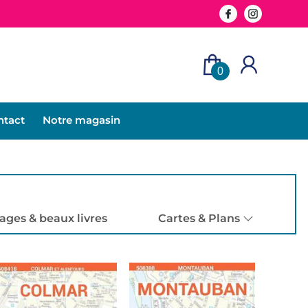
0
ntact
Notre magasin
ages & beaux livres
Cartes & Plans