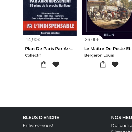
14,90
€
26,00
€
Plan De Paris Par Arrondissement / Map Of Paris ; 29 Plans De La Proche Banlieue ; Repertoire Des Rues, Sens Uniques, Parkings, Autobus, Metro, Rer, Stade De France, Parc Des Princes / With Street Index, Bus, Underground (edition 2010)
Le Maitre De Poste Et Le Messager : Les Transpor
Collectif
Bergeron Louis
BLEUS D'ENCRE
NOS HEU
Enlivrez-vous!
Du lundi 