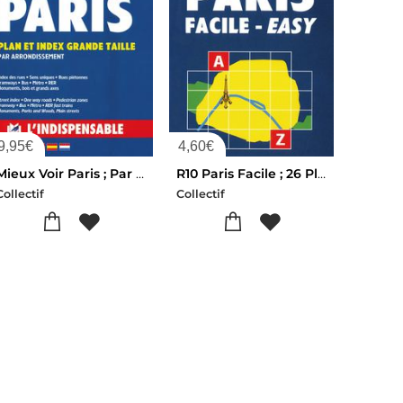
9,95
€
4,60
€
Mieux Voir Paris ; Par Arrondissement
R10 Paris Facile ; 26 Plans De A A Z
Collectif
Collectif