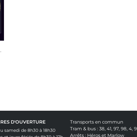
ts Publics En France Au Temps Des Chevaux
RES D'OUVERTURE
Transports en commun
Tram & bus : 38, 41, 97, 98, 4, 
au samedi de 8h30 à 18h30
Arrêts : Héros et Marlow