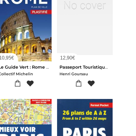
10,95
€
12,90
€
Le Guide Vert : Rome : Plan De Ville Plastifie
Passeport Touristique ; Carte De Paris Peinte A La Main ; Dictionnaire Pour Voyageurs Et Touristes
Collectif Michelin
Henri Goursau