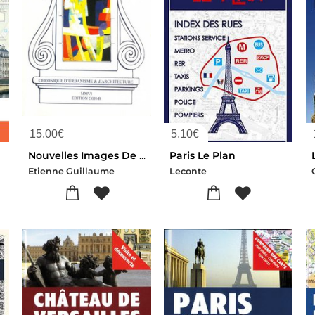
15,00
€
5,10
€
)
Nouvelles Images De Bourges : Chronique D'urbanisme & D'architecture
Paris Le Plan
Etienne Guillaume
Leconte