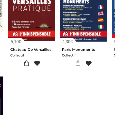
5,10
€
4,30
€
ines (1493) A La Fin Du Xviii Siecle
Chateau De Versailles
Paris Monuments
Collectif
Collectif