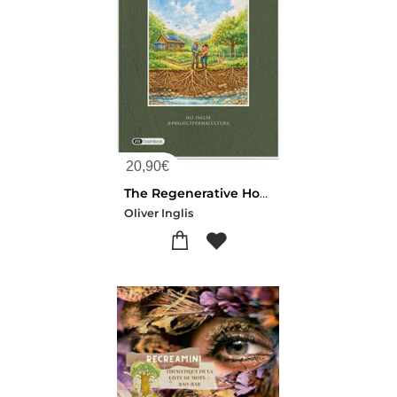
20,90
€
The Regenerative Homestead : Rebuilding Life, Land And Belonging From The Ground Up
Oliver Inglis