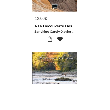
12,00
€
A La Decouverte Des Glaciers Rocheux Vanoise, Thabor, Mont-cenis : 10 Itineraires De Randonnee Et Initiation A La Geomorphologie
Sandrine Caroly-Xavier Bodin-Thomas Echelard