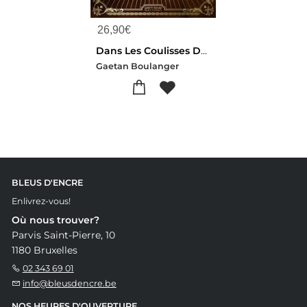
26,90
€
Dans Les Coulisses Des Jeux Video Harry Potter ; Les Trois Premieers Annees A Poudlard
Gaetan Boulanger
BLEUS D'ENCRE
Enlivrez-vous!
Où nous trouver?
Parvis Saint-Pierre, 10
1180 Bruxelles
02 343 69 01
info@bleusdencre.be
NOS HEURES D'OUVERTURE