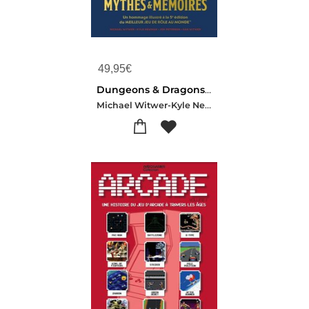
49,95
€
Dungeons & Dragons : Mythes & Memoires : Un Hommage Illustre A La 5e Edition Du Meilleur Jeu De Role Au Monde
Michael Witwer-Kyle Newman-Jon Peterson-Sam Witwer