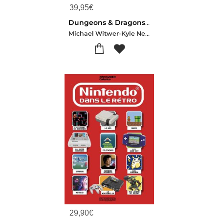
39,95
€
Dungeons & Dragons : Art & Arcanes : Toute L'histoire Illustree D'un Jeu Legendaire
Michael Witwer-Kyle Newman-Jon Peterson-Sam Witwer
29,90
€