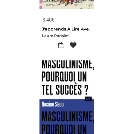
3,40
€
J'apprends A Lire Avec Sami Et Julie : Ce1 ; En Route Pour Bruxelles !
Laure Pansiot