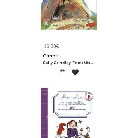
16,00
€
Chhht !
Sally Grindley-Peter Utton