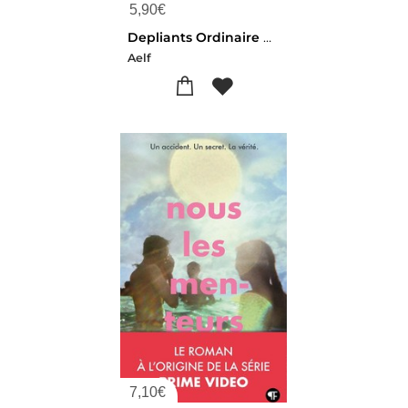
5,90
€
Depliants Ordinaire De La Messe - Pack De 15 Ex - Jeunesse
Aelf
7,10
€