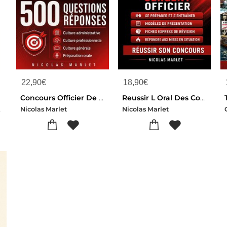
22,90
€
18,90
€
Concours Officier De Sapeurs-pompiers 500 Questions Reponses : Culture Administrative Culture Professionnelle Culture Generale
Reussir L Oral Des Concours De Sapeurs-pompiers : Concours Caporal, Sergent, Officier Se Preparer, S Entrainer Et Reussir Son Concours
gels
Nicolas Marlet
Nicolas Marlet