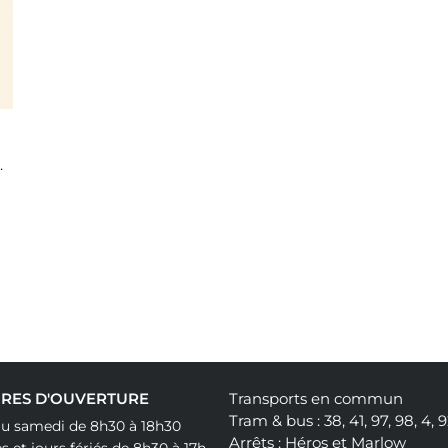
: L'homme Compatible
RES D'OUVERTURE
Transports en commun
Tram & bus : 38, 41, 97, 98, 4, 
au samedi de 8h30 à 18h30
Arrêts : Héros et Marlow