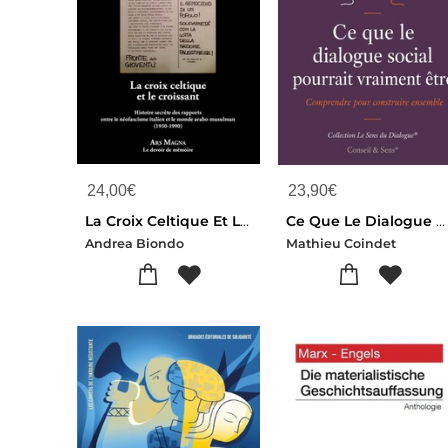
24,00
€
23,90
€
La Croix Celtique Et Le Croissant : Histoire Secrete Des Rapports Entre Le Neofascisme Italien Et Le Monde Arabo-musulman (1950-1990)
Ce Que Le Dialogue Social Pourrait Vraiment Etre
Andrea Biondo
Mathieu Coindet