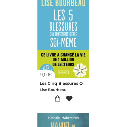
9,00
€
Les Cinq Blessures Qui Empechent D'etre Soi-meme
Lise Bourbeau