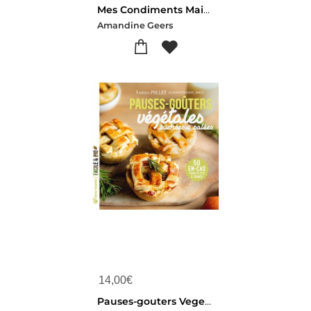
Mes Condiments Maison : Pickles, Chutneys, Sauces, Vinaigres, Huiles, Epices...
Amandine Geers
14,00
€
Pauses-gouters Vegetales Sucrees Et Salees