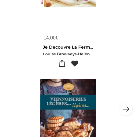
14,00
€
Je Decouvre La Fermentation : Du Vivant Dans Mon Assiette ! Kimchi, Choucroute, Citrons Confits, Kombucha, Yahourts
Louise Browaeys-Helene Schernberg