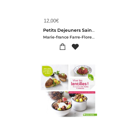
12,00
€
Petits Dejeuners Sains Pour Matins Toniques ! 45 Recettes Vegetariennes Salees Et Sucrees
Marie-france Farre-Florence Akouka