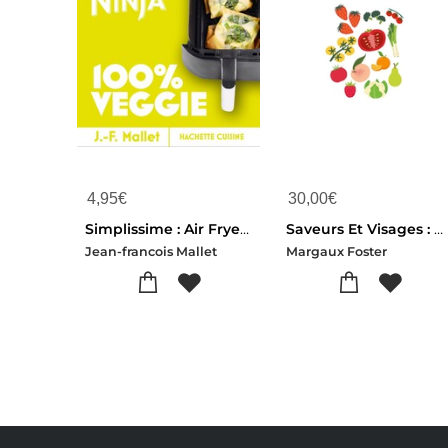
4,95
€
30,00
€
Simplissime : Air Fryer Ninja 100% Veggie
Saveurs Et Visages : Histoire D'une Cuisine Partagee
Jean-francois Mallet
Margaux Foster