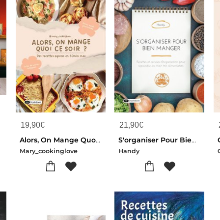
19,90
€
21,90
€
Alors, On Mange Quoi Ce Soir ? Des Recettes Express 30 Min Max
S'organiser Pour Bien Manger : Recettes Et Astuces D'organisation Pour Reprendre En Main Ton Alimentation
Mary_cookinglove
Handy