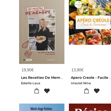
19,90
€
13,90
€
Les Recettes De Memere : Les Plats Qui Racontent Mon Enfance
Apero Creole - Facile Et Savoureux - Illustra
Estelle Laus
Ursulet Nina