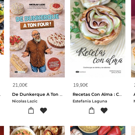
21,00
€
19,90
€
tions, Couleur
De Dunkerque A Ton Four : 40 Recettes Patissieres Simples Et Joyeuses Qui Feront Craquer Les Gourmands !
Recetas Con Alma : Cocina Que Se Siente Y Se Saborea
Nicolas Lazic
Estefania Laguna