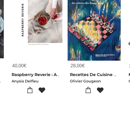
40,00
€
28,00
€
Raspberry Reverie : A Journey Through Scarlet Flavours, By Anysia.
Recettes De Cuisine Des Artistes Aux Beaux-arts De Paris
-Xavier Dubois
Anysia Delfieu
Olivier Gougeon