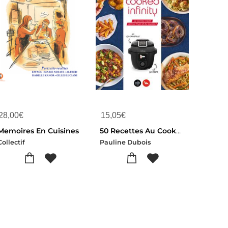
28,00
€
15,05
€
Memoires En Cuisines
50 Recettes Au Cookeo Infinity : Le Combo Inedit De L'air Fryer Et Du Cookeo !
Collectif
Pauline Dubois