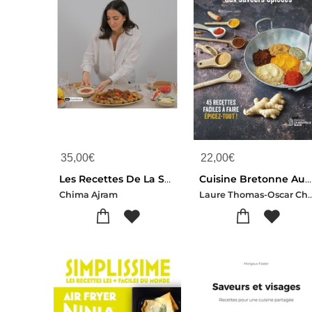
35,00
€
22,00
€
Les Recettes De La Semaine : 10 Semaines De Menus Pour Regaler Petits Et Grands
Cuisine Bretonne Aux Saveurs Epicees : 45 Recettes Faciles A Faire, Epicez-tout !
Laure Thomas-Oscar Chubert
Chima Ajram