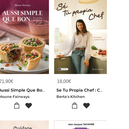
21,90
€
18,00
€
Aussi Simple Que Bon : La Cuisine De Moune
Se Tu Propia Chef : Come Bien Y Quierete Mejor
Moune Fairways
Berta's Kitchen