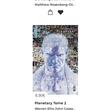
Matthew Rosenberg-Otto Schmidt
8,90
€
Planetary Tome 2
Warren Ellis-John Cassaday