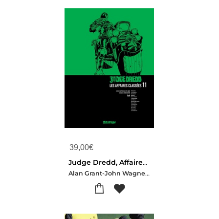
39,00
€
Judge Dredd, Affaires Classees 11
Alan Grant-John Wagner-O'neill Kevin-Ian Gibson-Steve Dillon-Cam Kennedy-Ron Smith