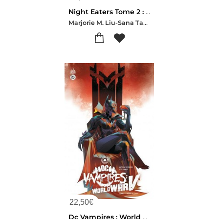
Night Eaters Tome 2 : Ses Petits Faucheurs
Marjorie M. Liu-Sana Takeda
22,50
€
Dc Vampires : World War V Tome 1 : Niege De Sang