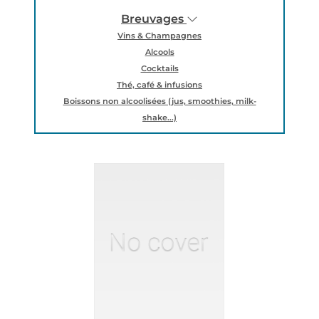
Breuvages
Vins & Champagnes
Alcools
Cocktails
Thé, café & infusions
Boissons non alcoolisées (jus, smoothies, milk-
shake...)