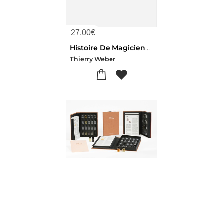
27,00
€
Histoire De Magicienne Dentelee, D'elephants Et Cristaux : Domaine Laroque D'antan / Le Trio Bourguignon
Thierry Weber