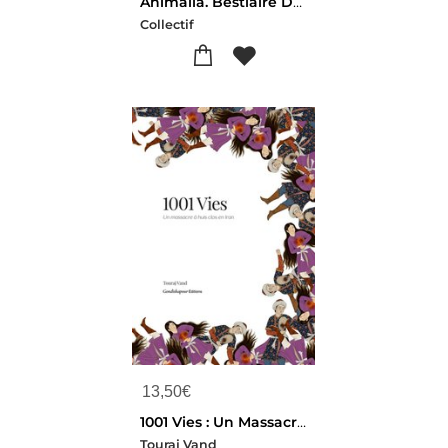
Animalia. Bestiaire De La Collection Al Thani
Collectif
13,50
€
1001 Vies : Un Massacre A Huis Clos En Iran
Touraj Vand