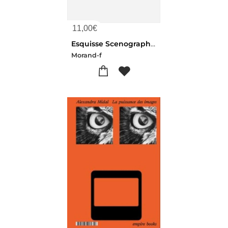
11,00
€
Esquisse Scenographique Et Historique De L'eglise St-pierre D'aire-sur-la-lys
Morand-f