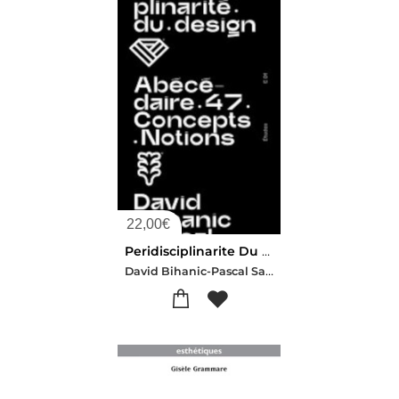
22,00
€
Peridisciplinarite Du Design
David Bihanic-Pascal Salembier