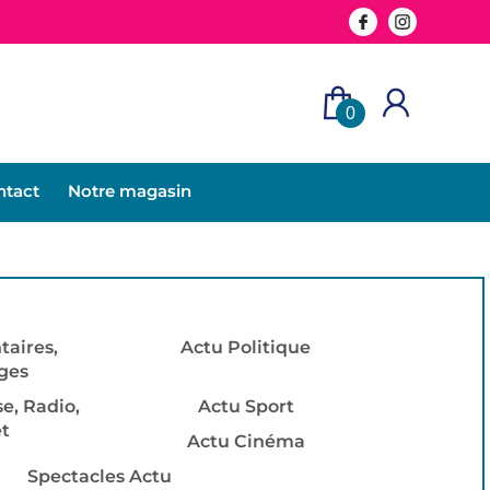
0
ntact
Notre magasin
aires,
Actu Politique
ages
se, Radio,
Actu Sport
et
Actu Cinéma
Spectacles Actu