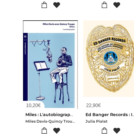
10,20
€
22,90
€
Miles : L'autobiographie
Ed Banger Records : In P
Miles Davis-Quincy Troupe
Julia Pialat