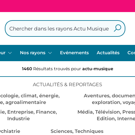
eur
Nos rayons
Evénements
Actualités
Co
1460
Résultats trouvés pour
actu-musique
ACTUALITÉS & REPORTAGES
cologie, climat, énergie,
Aventures, document
re, agroalimentaire
exploration, voy
e, Entreprise, Finance,
Média, Télévision, Pres
Industrie
Edition, Intern
chiatrie
Sciences, Techniques