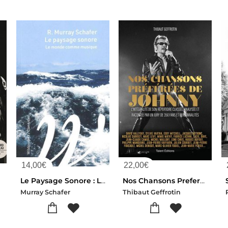
14,00
€
22,00
€
2
Le Paysage Sonore : Le Monde Comme Musique
Nos Chansons Preferees De Johnny
Murray Schafer
Thibaut Geffrotin