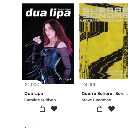
21,00
€
24,00
€
Dua Lipa
Guerre Sonore : Son, Affect Et Ecologie De La Peu
Caroline Sullivan
Steve Goodman