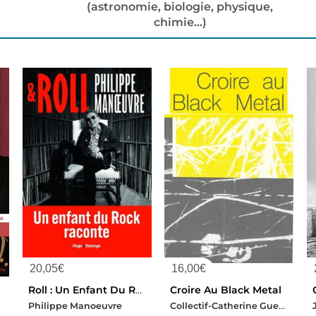
(astronomie, biologie, physique,
chimie...)
20,05
€
16,00
€
Roll : Un Enfant Du Rock Raconte
Croire Au Black Metal
Collectif-Catherine Guesde-Francois Vesin
Philippe Manoeuvre