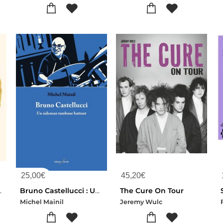
25,00
€
45,20
€
arty We Trust
Bruno Castellucci : Un Sideman Tambour Battant
The Cure On Tour
Michel Mainil
Jeremy Wulc