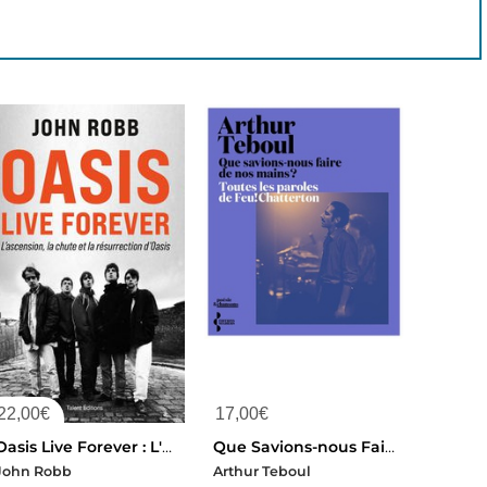
22,00
€
17,00
€
Oasis Live Forever : L'ascension, La Chute Et La Resurrection D'oasis
Que Savions-nous Faire De Nos Mains ? Toutes Les Paroles De Feu!chatterton
John Robb
Arthur Teboul