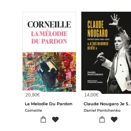
20,90
€
14,00
€
La Melodie Du Pardon
Claude Nougaro Je Suis Un Ouvrier Du Reve : Entretiens 1983-200
Corneille
Daniel Pantchenko