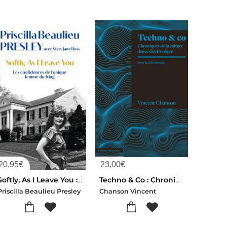
20,95
€
23,00
€
Softly, As I Leave You : Les Confidences De L'unique Femme Du King
Techno & Co : Chroniques De La Scene Dance Electronique
Priscilla Beaulieu Presley
Chanson Vincent