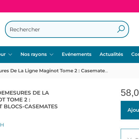
eur
Nos rayons
Evénements
Actualités
Co
Mesures Et Demesures De La Ligne Maginot Tome 2 : Casemates Et Blocs-casemates D'infanterie
58,
DEMESURES DE LA
T TOME 2 :
T BLOCS-CASEMATES
Ajou
CH