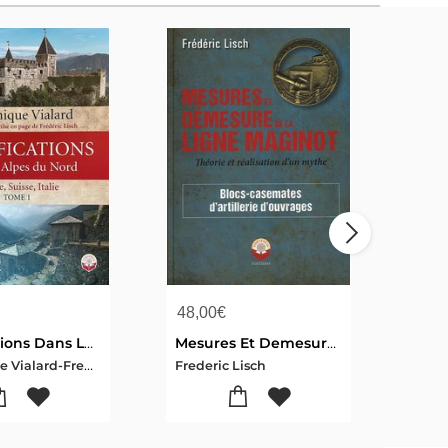
48,00
€
72,
Fortifications Dans Les Alpes Du Nord - Tome 1
Mesures Et Demesures De La Ligne Maginot : Blocs-casemates D'artillerie D'ouvrages
Dominique Vialard-Frederic Lisch
Frederic Lisch