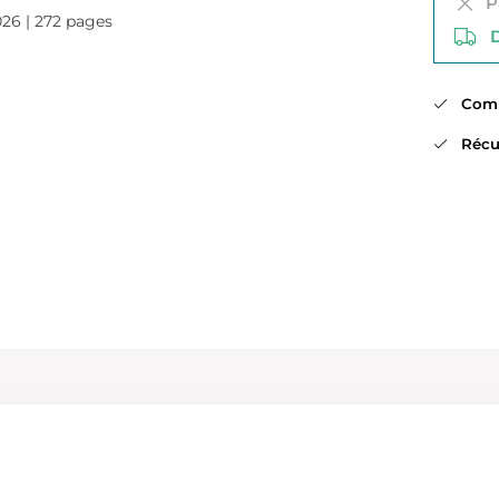
Pa
026 | 272 pages
Di
Comma
Récup