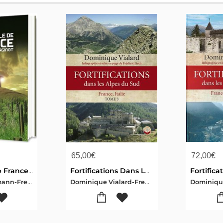
65,00
€
72,00
€
La Muraille De France Ou La Ligne Maginot
Fortifications Dans Les Alpes Du Sud - Tome 3
Philippe Truttmann-Frederic Lisch
Dominique Vialard-Frederic Lisch