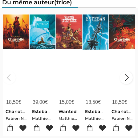
Du même auteur(trice)
18,50
€
39,00
€
15,00
€
13,50
€
18,50
€
Charlotte Imperatrice Tome 2 : L'empire
Esteban : Integrale Tomes 1 A 5 : Aventures Polaires
Wanted, Lucky Luke !
Esteban Tome 2 : Traques
Charlotte Imperatrice Tome 3 : Adios, Carlotta
Fabien Nury-Matthieu Bonhomme
Matthieu Bonhomme
Matthieu Bonhomme
Matthieu Bonhomme
Fabien Nury-Matthieu Bonhomme