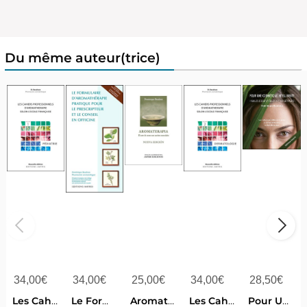
Du même auteur(trice)
34,00
€
34,00
€
25,00
€
34,00
€
28,50
€
Les Cahiers Professionnels D'aromatherapie Selon L'ecole Francaise Tome 1 : Pediatrie
Le Formulaire D'aromatherapie Pratique Pour Le Prescripteur Et Le Conseil En Officine
Aromaterapia ; El Arte De Curar Con Aceites Esenciales
Les Cahiers Professionnels D'aromatherapie Selon L'ecole Francaise Tome 2 : Dermatologie
Pour Une Cosmetique Intelligente ; Huiles Essentielles Et Vegetales