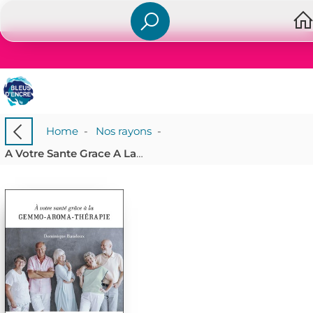
Home
-
Nos rayons
-
A Votre Sante Grace A La Gemmo-aroma-therapie ; Les Bienfaits Des Bourgeons Et Des Huiles Essentielles Pour Les Seniors