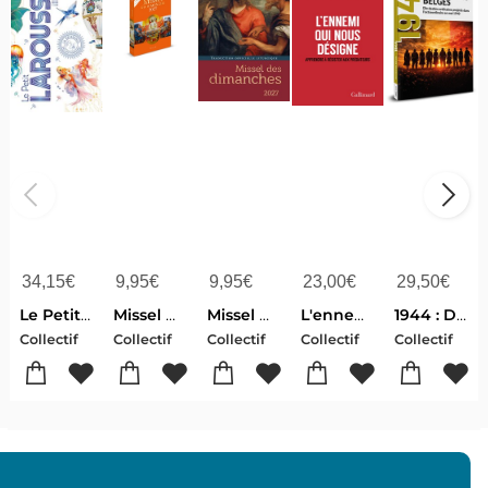
34,15
€
9,95
€
9,95
€
23,00
€
29,50
€
Le Petit Larousse Illustre (edition 2027)
Missel Du Dimanche (edition 2027)
Missel Des Dimanches : Traduction Officielle Liturgique (edition 2027)
L'ennemi Qui Nous Designe : Apprendre A Resister Aux Predateurs
1944 : Dix Destins Belges
Collectif
Collectif
Collectif
Collectif
Collectif