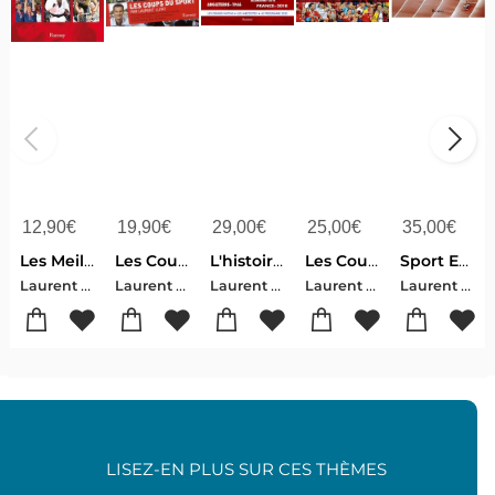
12,90
€
19,90
€
29,00
€
25,00
€
35,00
€
Les Meilleurs Moments Du Sport Francais
Les Coups Du Sport Tome 1
L'histoire De La Coupe Du Monde De Football 1930-2022 : Les Grands Matchs, Les Anecdotes, Le Programme 2022
Les Coups Du Sport ; Special Euro ; Les Exploits, Les Coulisses, Les Insolites
Sport Emotion
Laurent Luyat
Laurent Luyat-Guillaume Botton
Laurent Luyat
Laurent Luyat
Laurent Luyat
LISEZ-EN PLUS SUR CES THÈMES