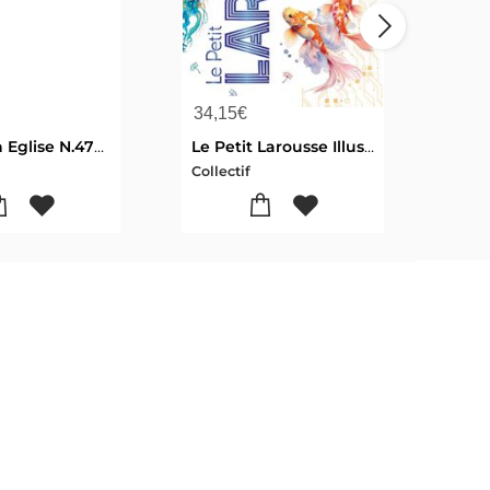
34,15
€
23,
Prions En Eglise N.476 : Aout 2026
Le Petit Larousse Illustre (edition 2027)
Collectif
Colle