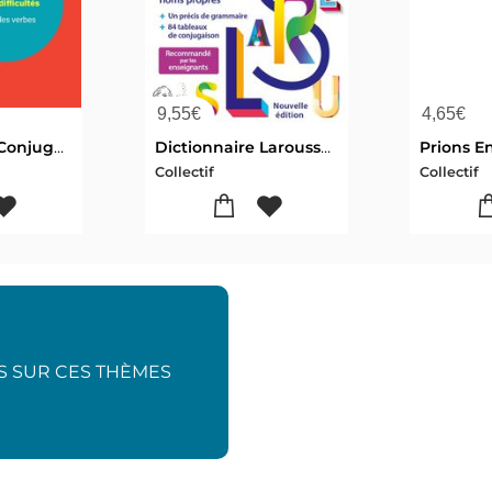
9,55
€
4,65
€
Bescherelle : Conjugaison
Dictionnaire Larousse Poche (edition 2027)
Collectif
Collectif
US SUR CES THÈMES