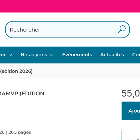
eur
Nos rayons
Evénements
Actualités
Co
(edition 2026)
55,
 MAMVP (EDITION
Ajou
026 | 260 pages