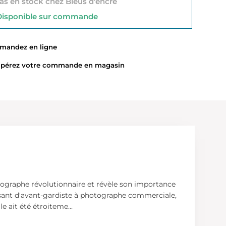
s en stock chez Bleus d'encre
sponible sur commande
ndez en ligne
érez votre commande en magasin
tographe révolutionnaire et révèle son importance
passant d'avant-gardiste à photographe commerciale,
le ait été étroiteme
...