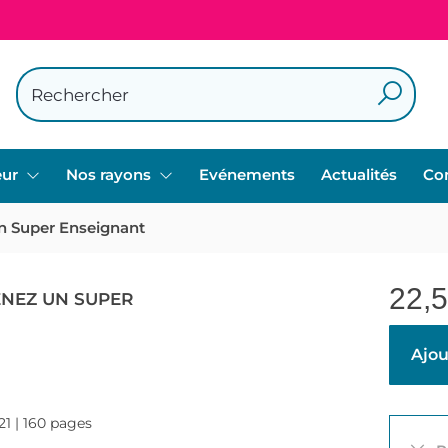
eur
Nos rayons
Evénements
Actualités
Co
n Super Enseignant
22,
ENEZ UN SUPER
Ajou
21 | 160 pages