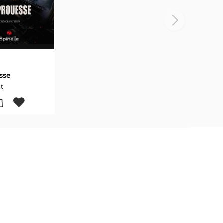
sse
t