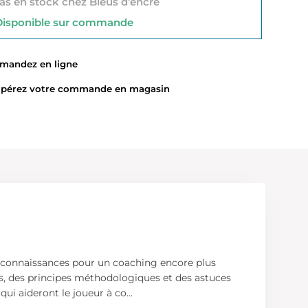
s en stock chez Bleus d'encre
sponible sur commande
ndez en ligne
érez votre commande en magasin
rs connaissances pour un coaching encore plus
urs, des principes méthodologiques et des astuces
qui aideront le joueur à co
...