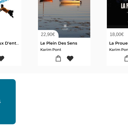
22,90
€
18,00
€
Tennis ; 112 Jeux D'entrainement Pour Tous ; Associer La Technique, La Tactique, Le Physique Et Le Mental
Le Plein Des Sens
La Proue
Karim Pont
Karim Pon
S