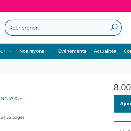
eur
Nos rayons
Evénements
Actualités
Co
8,00
UNA VOCE
Ajou
25 | 35 pages