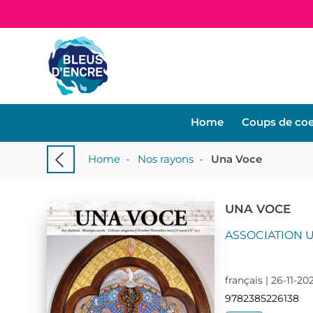
Home
Coups de co
Home
-
Nos rayons
-
Una Voce
UNA VOCE
ASSOCIATION 
français | 26-11-20
9782385226138