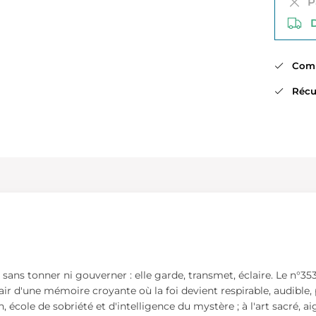
Pa
Di
Comma
Récup
sans tonner ni gouverner : elle garde, transmet, éclaire. Le n°353
 d'une mémoire croyante où la foi devient respirable, audible, par
 école de sobriété et d'intelligence du mystère ; à l'art sacré, ai