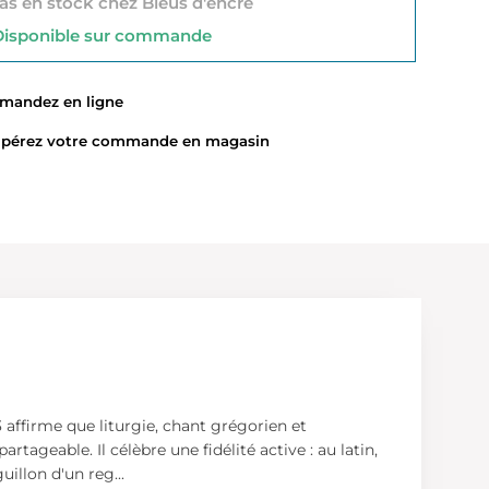
s en stock chez Bleus d'encre
sponible sur commande
ndez en ligne
érez votre commande en magasin
 affirme que liturgie, chant grégorien et
tageable. Il célèbre une fidélité active : au latin,
guillon d'un reg
...