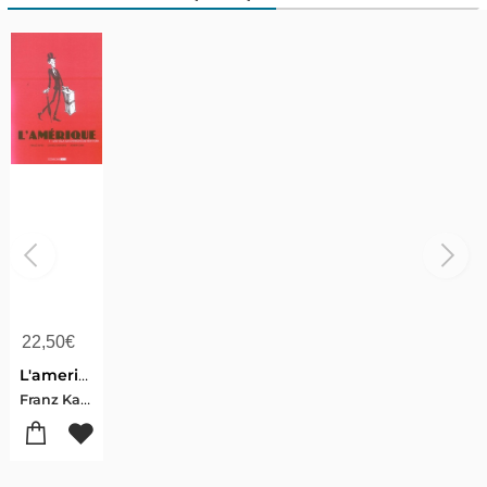
22,50
€
L'amerique T.1 ; Une Villa Aux Environs De New York
Franz Kafka-Daniel Casanave-Robert Cara