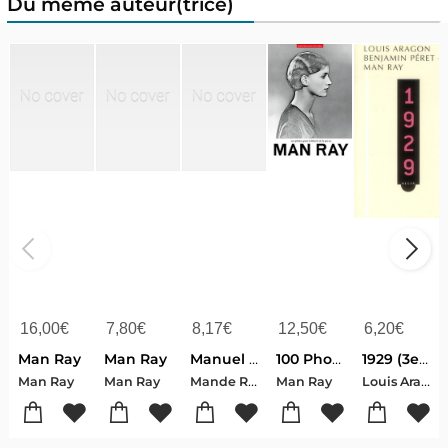
Du même auteur(trice)
16,00
€
7,80
€
8,17
€
12,50
€
6,20
€
Man Ray
Man Ray
Manuel Prat Vaccinat Bcg
100 Photos De Man Ray Pour La Liberte De La Presse
1929 (3e Edition)
Mande Raymond
Louis Aragon-Man Ray-Benjamin Peret
Man Ray
Man Ray
Man Ray