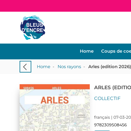
Home
Coups de co
Home
-
Nos rayons
-
Arles (edition 2026
ARLES (EDITI
COLLECTIF
français | 07-03-20
9782309508456