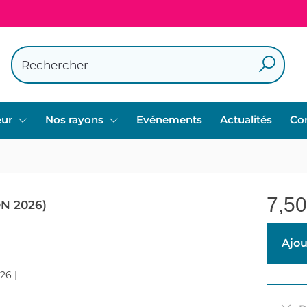
eur
Nos rayons
Evénements
Actualités
Co
)
7,50
ON 2026)
Ajou
26 |