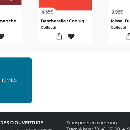
4,55
€
9,95
€
Missel Des Dimanches : Traduction Officielle Liturgique (edition 2027)
Bescherelle : Conjugaison
Collectif
Collectif
THÈMES
RES D'OUVERTURE
Transports en commun
Tram & bus : 38, 41, 97, 98, 4, 