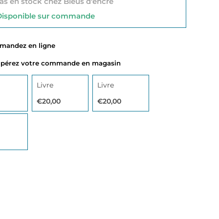
s en stock chez Bleus d'encre
sponible sur commande
ndez en ligne
érez votre commande en magasin
Livre
Livre
€20,00
€20,00