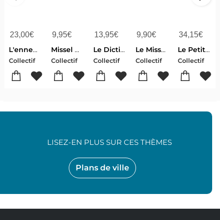
23,00
€
9,95
€
13,95
€
9,90
€
34,15
€
L'ennemi Qui Nous Designe : Apprendre A Resister Aux Predateurs
Missel Du Dimanche (edition 2027)
Le Dictionnaire Le Robert & Van Dale Neerlandais
Le Missel Pour Chaque Dimanche (edition 2027)
Le Petit Larousse Illustre (edition 2027)
Collectif
Collectif
Collectif
Collectif
Collectif
LISEZ-EN PLUS SUR CES THÈMES
Plans de ville