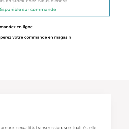
s en stock chez Bleus d'encre
sponible sur commande
ndez en ligne
érez votre commande en magasin
our, sexualité, transmission, spiritualité... elle