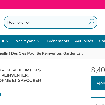
eur
Nos rayons
Evénements
Actualités
Co
Quel Bonheur De Vieillir ! Des Cles Pour Se Reinventer, Garder La Forme Et Savourer Son Age
8,40
 DE VIEILLIR ! DES
 REINVENTER,
ORME ET SAVOURER
Ajou
T