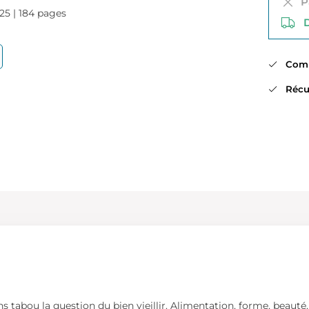
Pa
025 | 184 pages
Di
Comma
Récup
abou la question du bien vieillir. Alimentation, forme, beauté, am