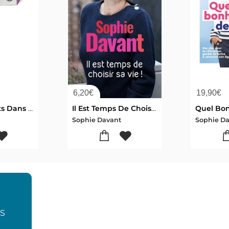
6,20
€
19,90
€
Les Petits Plats Dans L'ecran
Il Est Temps De Choisir Sa Vie !
Sophie Davant
Sophie D
ES