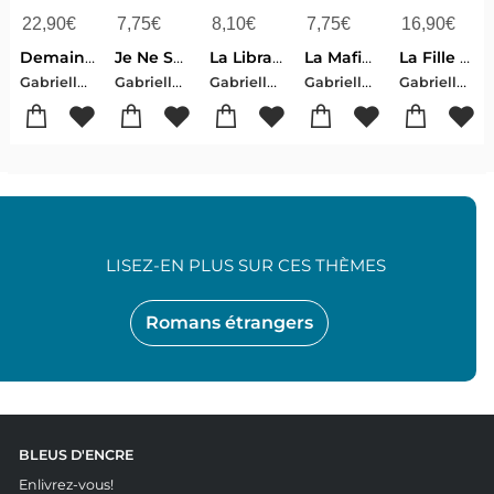
22,90
€
7,75
€
8,10
€
7,75
€
16,90
€
Demain Et Demain, Et Demain
Je Ne Sais Plus Pourquoi Je T'aime
La Librairie De L'ile
La Mafia Du Chocolat
La Fille Du Parrain Tome 2
Gabrielle Zevin
Gabrielle Zevin
Gabrielle Zevin
Gabrielle Zevin
Gabrielle Zevin
LISEZ-EN PLUS SUR CES THÈMES
Romans étrangers
BLEUS D'ENCRE
Enlivrez-vous!