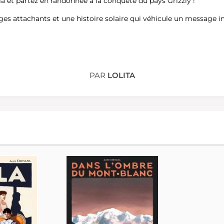
a et partez en randonnée à la conquête du pays Grizzly !
ages attachants et une histoire solaire qui véhicule un message 
PAR
LOLITA