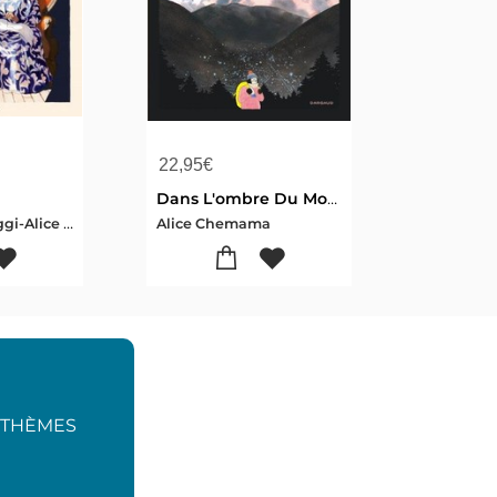
22,95
€
Dans L'ombre Du Mont Blanc
Meliane Marcaggi-Alice Chemama
Alice Chemama
S THÈMES