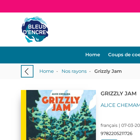
Home
Coups de co
Home
-
Nos rayons
-
Grizzly Jam
GRIZZLY JAM
ALICE CHEMA
français | 07-03-2
9782205211726