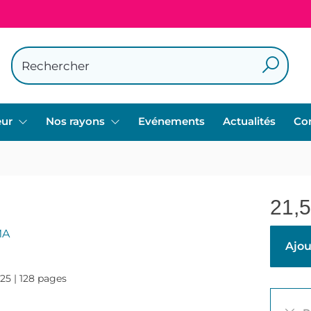
eur
Nos rayons
Evénements
Actualités
Co
21,
MA
Ajou
025 | 128 pages