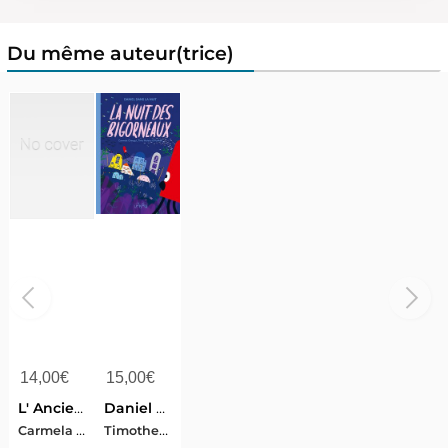
Du même auteur(trice)
14,00
€
15,00
€
L' Ancienne Caserne
Daniel Dans La Nuit : La Nuit Des Bigorneaux
Carmela Chergui
Timothee Hateau-Carmela Chergui