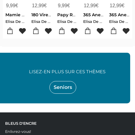
9,99
€
12,99
€
9,99
€
12,99
€
12,99
€
Mamie Raconte Nous Ton Histoire : Livre A Completer Avec Ses Petits Enfants | Un Cadeau Unique, Original Et Personnel Pour Des Moments De Complicite Avec Sa Grand-mere.
180 Virelangues Impossibles A Prononcer : Trompe Oreilles Et Casse Bouche Pour Apprendre A Mieux Articuler, Ameliorer Sa Diction Et Fortifier Son Elocution - Livre De Phrases Droles Et Jeux De Prononciation Pour Adultes Et Enfant A Partir De 8 Ans
Papy Raconte Nous Ton Histoire : Livre A Completer Avec Ses Petits Enfants. Un Cadeau Unique, Original Et Personnel Pour Des Moments De Complicite Avec Son Grand-pere
365 Anecdotes : Une Anecdote Insolite Par Jour A Lire Avant De S'endormir !!! Pour Les Adolescents, Les Enfants A Partir De 12 Ans Et Toute La Famille.curiosites Fascinantes Pour Toutes Les Personnes Et Les Enfants Futes Qui Veulent Decouvrir Le Mond
365 Anecdotes Autour Du Cinema Et Du 7eme Art : Secrets De Tournage, Anecdotes Incroyables Et Curiosites Du Cinema, Rentrez Dans Les Coulisses Du 7eme Art
Elisa De Bracier
Elisa De Bracier
Elisa De Bracier
Elisa De Bracier
Elisa De Bracier
LISEZ-EN PLUS SUR CES THÈMES
Seniors
BLEUS D'ENCRE
Enlivrez-vous!